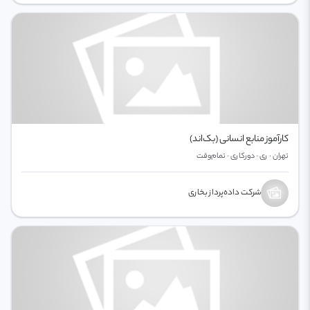
کارآموز منابع انسانی (بک‌اند)
تهران · ری · دورکاری · تمام‌وقت
شرکت داده‌پرداز بخاری