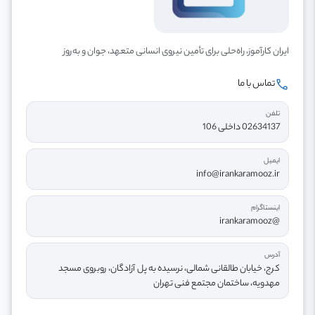
ایران کارآموز، راه‌حلی برای تأمین نیروی انسانی متعهد، جوان و به‌روز
call
تماس با ما
تلفن
02634137 داخلی 106
ایمیل
info@irankaramooz.ir
اینستاگرام
@irankaramooz
آدرس
کرج، خیابان طالقانی شمالی، نرسیده به پل آزادگان، روبروی مسجد
مهدویه، ساختمان مجتمع فنی تهران