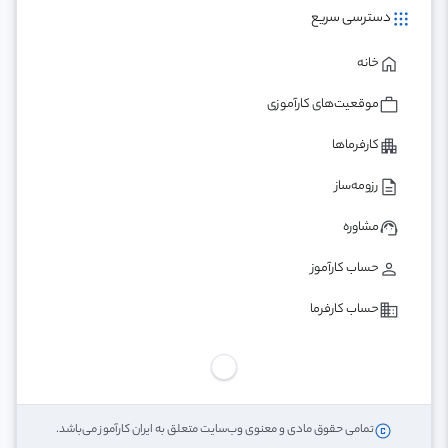
apps
دسترسی سریع
home
خانه
work
موقعیت‌های کارآموزی
apartment
کارفرماها
description
رزومه‌ساز
support_agent
مشاوره
person
حساب کارآموز
business
حساب کارفرما
copyright
تمامی حقوق مادی و معنوی وب‌سایت متعلق به ایران کارآموز می‌باشد.