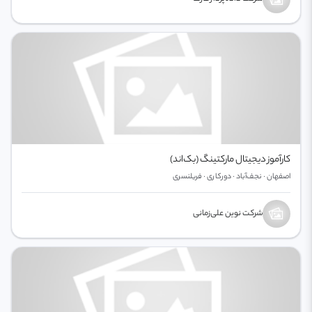
کارآموز دیجیتال مارکتینگ (بک‌اند)
اصفهان · نجف‌آباد · دورکاری · فریلنسری
شرکت نوین علی‌زمانی