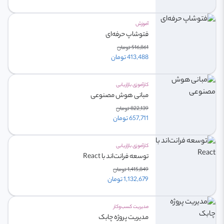
آموزش
فتوشاپ حرفه‌ای
516,861 تومان
413,488 تومان
کارآموزی بازاریابی
مبانی هوش مصنوعی
822,139 تومان
657,711 تومان
کارآموزی بازاریابی
توسعه فرانت‌اند با React
1,415,849 تومان
1,132,679 تومان
مدیریت کسب‌وکار
مدیریت پروژه چابک