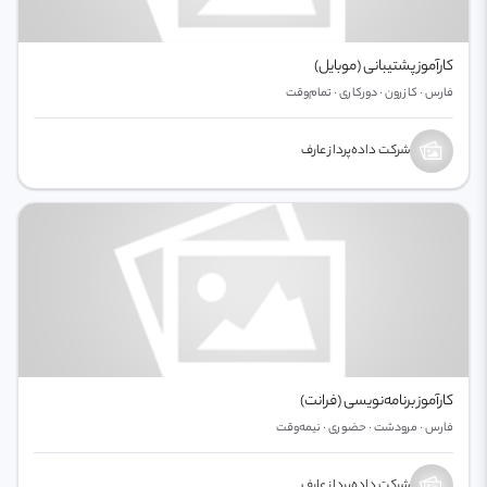
کارآموز پشتیبانی (موبایل)
فارس · کازرون · دورکاری · تمام‌وقت
شرکت داده‌پرداز عارف
کارآموز برنامه‌نویسی (فرانت)
فارس · مرودشت · حضوری · نیمه‌وقت
شرکت داده‌پرداز عارف