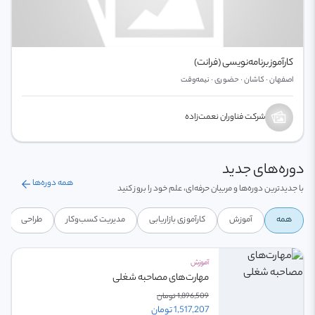
کارآموز برنامه‌نویسی (فرانت)
اصفهان · کاشان · حضوری · نیمه‌وقت
شرکت فناوران نعمت‌زاده
دوره‌های جدید
arrow_back
همه دوره‌ها
با جدیدترین دوره‌ها و مربیان حرفه‌ای، علم خود را بروز کنید
همه
آموزش
کارآموزی بازاریابی
مدیریت کسب‌وکار
طراحی
آموزش
مهارت‌های مصاحبه شغلی
1,896,509 تومان
1,517,207 تومان