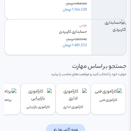
1,458,160 تومان
1,166,528 تومان
طراحی
حسابداری کاربردی
1,851,942 تومان
1,481,553 تومان
جستجو بر اساس مهارت
مهارت خود را انتخاب کنید و موقعیت‌های مناسب را بیابید
کارآموزی فنی
برنامه‌نو
کارآموزی اداری
کارآموزی بازاریابی
arrow_back
همه آگهی‌ها