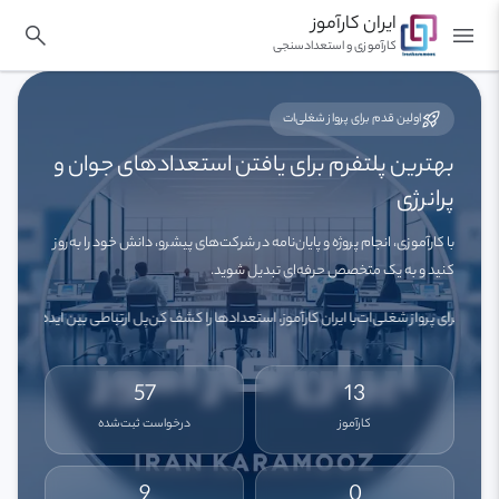
ایران کارآموز
search
menu
کارآموزی و استعدادسنجی
rocket_launch
اولین قدم برای پرواز شغلی‌ات
بهترین پلتفرم برای یافتن استعدادهای جوان و
پرانرژی
با کارآموزی، انجام پروژه و پایان‌نامه در شرکت‌های پیشرو، دانش خود را به‌روز
کنید و به یک متخصص حرفه‌ای تبدیل شوید.
وز؛ اولین قدم برای پرواز شغلی‌ات
با ایران کارآموز، استعدادها را کشف کن
پل ارتباطی بین ایده 
57
13
کارآموز
درخواست ثبت‌شده
9
0