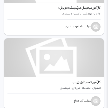
کارآموز دیجیتال مارکتینگ (موبایل)
فارس · مرودشت · ترکیبی · فریلنسری
شرکت داده‌پرداز بخاری
کارآموز حسابداری (وب)
اصفهان · نجف‌آباد · دورکاری · فریلنسری
شرکت آریا صباغ