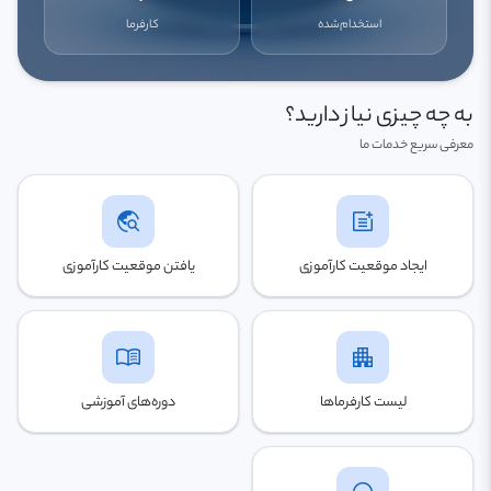
استخدام‌شده
کارفرما
به چه چیزی نیاز دارید؟
معرفی سریع خدمات ما
travel_explore
post_add
ایجاد موقعیت کارآموزی
یافتن موقعیت کارآموزی
menu_book
apartment
لیست کارفرماها
دوره‌های آموزشی