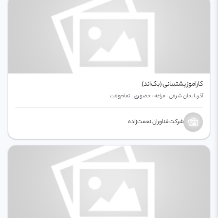
کارآموز پشتیبانی (بک‌اند)
آذربایجان شرقی · مراغه · حضوری · تمام‌وقت
شرکت فناوران نعمت‌زاده